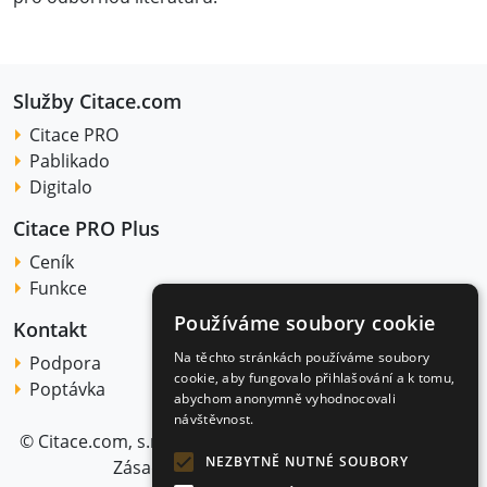
Služby Citace.com
Citace PRO
Pablikado
Digitalo
Citace PRO Plus
Ceník
Funkce
Používáme soubory cookie
Kontakt
Na těchto stránkách používáme soubory
Podpora
cookie, aby fungovalo přihlašování a k tomu,
Poptávka
abychom anonymně vyhodnocovali
návštěvnost.
© Citace.com, s.r.o. 2015–2025 |
Obchodní podmínky
|
NEZBYTNĚ NUTNÉ SOUBORY
Zásady ochrany osobních údajů