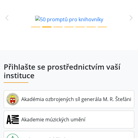
Previous
Ne
Přihlašte se prostřednictvím vaší
instituce
Akadémia ozbrojených síl generála M. R. Štefánika
Akademie múzických umění