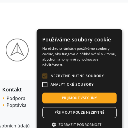
Používáme soubory cookie
Na těchto stránkách používáme soubory
cookie, aby fungovalo přihlašování a k tomu,
abychom anonymně vyhodnocovali
návštěvnost.
NEZBYTNĚ NUTNÉ SOUBORY
ANALYTICKÉ SOUBORY
Kontakt
Podpora
PŘIJMOUT VŠECHNY
Poptávka
PŘIJMOUT POUZE NEZBYTNÉ
ZOBRAZIT PODROBNOSTI
sobních údajů