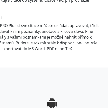
tujte citace do systému Citace PRO při procházení
í
 PRO Plus si své citace můžete ukládat, upravovat, třídit
idávat k nim poznámky, anotace a klíčová slova. Plné
riály s vašimi poznámkami je možné nahrát přímo k
áznamů. Budete je tak mít stále k dispozici on-line. Vše
 exportovat do MS Word, PDF nebo TeX.