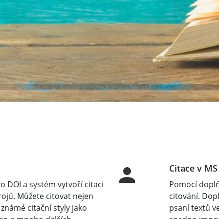
Citace v MS
 DOI a systém vytvoří citaci
Pomocí doplň
rojů. Můžete citovat nejen
citování. Do
 známé citační styly jako
psaní textů v