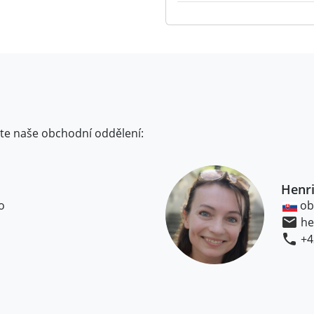
jte naše obchodní oddělení:
Henri
o
ob
he
+4