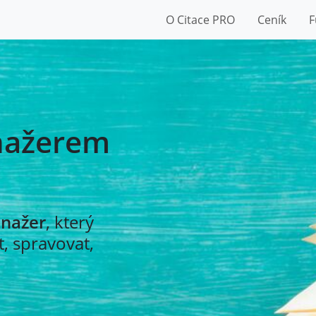
O Citace PRO
Ceník
F
nažerem
anažer
, který
, spravovat,