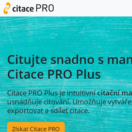
Citujte snadno s ma
Citace PRO Plus
Citace PRO Plus je intuitivní
citační m
usnadňuje citování. Umožňuje vytvářet
exportovat a sdílet citace.
Získat Citace PRO