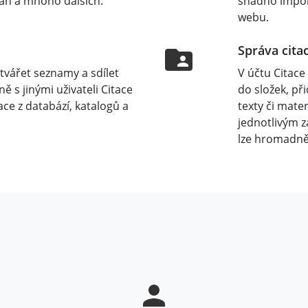
ian a mnoho dalších.
snadno impor
webu.
Správa citac
ytvářet seznamy a sdílet
V účtu Citace
ně s jinými uživateli Citace
do složek, př
ace z databází, katalogů a
texty či mate
jednotlivým z
lze hromadně