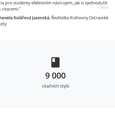
a pro studenty efektivním nástrojem, jak si zjednodušit
Next
s citacemi.”
Daniela Kolářová Jasenská
, Ředitelka Knihovny Ostravské
zity
i
9 000
citačních stylů