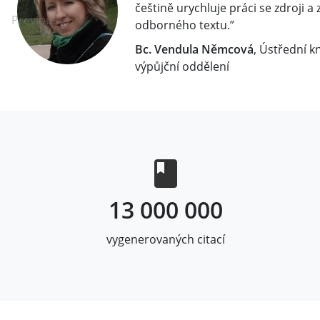
češtině urychluje práci se zdroji a
Previous
odborného textu.”
Bc. Vendula Němcová
, Ústřední 
výpůjční oddělení
i
13 000 000
vygenerovaných citací