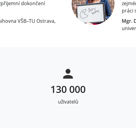
 zpříjemní dokončení
zejmén
práci 
knihovna VŠB–TU Ostrava,
Mgr. 
univer
i
130 000
uživatelů