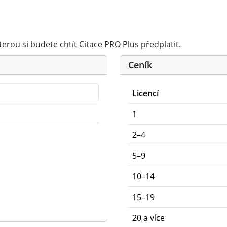
kterou si budete chtít Citace PRO Plus předplatit.
Ceník
Licencí
1
2–4
5–9
10–14
15–19
20 a více